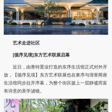
艺术走进
社区
[
循序见境
]
东方艺术联展
启幕
近日，由青特置业打造的东序生活馆正式对外开
放，【循序见境】东方艺术联展也在東序与璟誉两座
生活馆同步拉开序幕，为整个街区披上一层静谧而富
有诗意的美学滤镜。