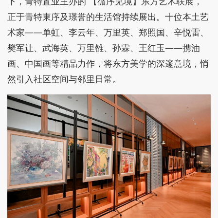
下，青特置业主办的 【循序见境】东方艺术联展，
正于青特東序及璟誉的生活馆持续展出。十位本土艺
术家——单虹、李云年、万里英、郑照国、辛悦雷、
樊军让、武海英、万里雒、孙霖、王红玉——携油
画、中国画等精品力作，将东方美学的深邃意境，悄
然引入社区空间与邻里日常。