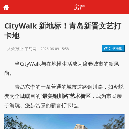
房产
CityWalk 新地标！青岛新晋文艺打
卡地
大众报业·半岛网
分享海报
2026-06-09 15:58
当CityWalk与在地慢生活成为席卷城市的新风
尚。
青岛东李的一条普通的城市道路铜川路，如今蜕
变为全城瞩目的“
最美铜川路
”
艺术街区
，成为市民亲
子游玩、漫步赏景的新晋打卡地。