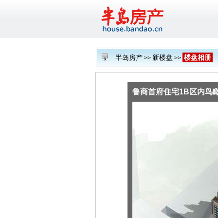
半岛房产
新楼盘
楼盘相册
>>
>>
鲁商首府住宅1B区内鸟