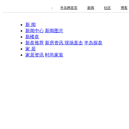
半岛网首页
新闻
社区
博客
新 闻
新闻中心
新闻图片
新楼盘
新盘推荐
新房资讯
现场直击
半岛探盘
家 居
家居资讯
时尚家装