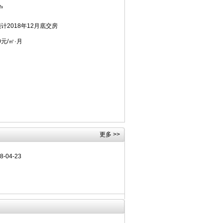
户
计2018年12月底交房
90元/㎡·月
更多 >>
04-23