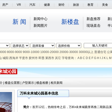
房产
VR
汽车
健康
财经
旅游
教育
美食
新闻中心
新盘推荐
新
新 闻
新楼盘
新闻图片
现场直击
半
8000
8000-9000
9000-10000
10000-20000
20000-30000
30000以上
普通住宅
公
山
城阳
西海岸
平度市
胶州市
即墨
莱西市
其它
字母查询：
A
B
C
D
E
F
G
H
I
J
K
L
M
来城沁园
介
|
楼盘位置图
|
户型展示
|
楼盘相册
|
相关新闻
万科未来城沁园基本信息
简介：
首开12亿，热销传奇之后，万科•未来城载誉再推二期新品溪园