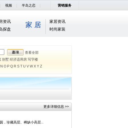
视频
半岛之恋
营销服务
房资讯
家居资讯
家 居
岛探盘
时尚家装
查看全部
寓
别墅
经济适用房
写字楼
N
O
P
Q
R
S
T
U
V
W
X
Y
Z
更多详细信息 >>
，珍藏高层、稀缺小高层...