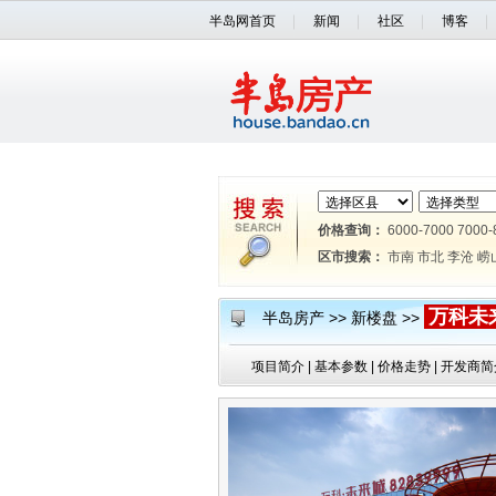
半岛网首页
新闻
社区
博客
价格查询：
6000-7000
7000-
区市搜索：
市南
市北
李沧
崂
万科未
半岛房产
>>
新楼盘
>>
项目简介
|
基本参数
|
价格走势
|
开发商简