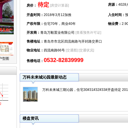
待定
房源：
4028
房价：
[房贷计算器]
开盘时间：
2018年3月12加推
入住时间：
预
产权年限：
住宅70年，商业40年
物业费：
2.
开发商：
青岛万毅置业有限公司
[查看预售许可证]
售楼地址：
青岛市市北区四流南路与开封路交界口
物业地址：
四流南路66号
[交通图]
[交通状况]
户型图
0532-82839999
售楼电话：
万科未来城沁园最新动态
万科未来城三期沁园，住宅30#31#32#33#开盘待定 2018-
楼盘资讯