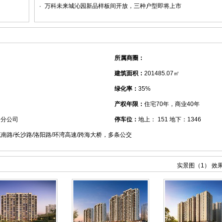
万科未来城沁园新品样板间开放，三种户型即将上市
所属商圈：
建筑面积：
201485.07㎡
绿化率：
35%
产权年限：
住宅70年，商业40年
岛分公司
停车位：
地上： 151 地下：1346
流南路/长沙路/洛阳路/环湾高速/跨海大桥，多条公交
实景图（1）
效