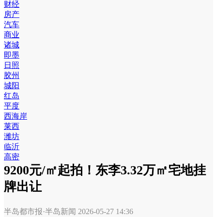
财经
房产
汽车
商业
诸城
即墨
日照
胶州
城阳
红岛
平度
西海岸
莱西
潍坊
临沂
高密
9200元/㎡起拍！东李3.32万㎡宅地挂
牌出让
半岛都市报·半岛新闻
2026-05-27 14:36