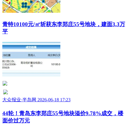
青特10100元/㎡斩获东李郑庄55号地块，建面3.3万
平
大众报业·半岛网 2026-06-18 17:23
44轮！青岛东李郑庄55号地块溢价9.78%成交，楼
面价过万元