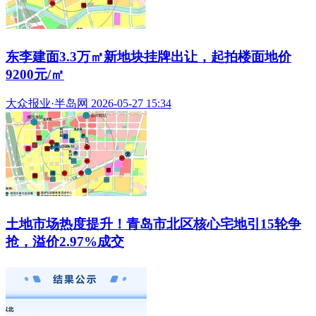
东李建面3.3万㎡新地块挂牌出让，起拍楼面地价
9200元/㎡
大众报业·半岛网 2026-05-27 15:34
土地市场热度提升！青岛市北区核心宅地引15轮争
抢，溢价2.97%成交