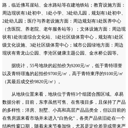
路，临近佛耳崖站、金水路站等在建地铁站；教育设施方面：
周边现状有1处初中、1处小学、3处幼儿园，规划有1处初中、
2处幼儿园；医疗与养老设施方面：周边规划有1处医养中心
（含医院、养老院、老年服务站等）；文体设施方面：周边现
状有1处街道综合文化站、1处社区级体育中心，规划有1处区
级文化设施、3处社区级体育中心；城市公园绿地方面：周边
现状有青龙山公园、李沧区健康主题公园、金水桥公园等。
据统计，55号地块的起拍价为9200元/㎡，低于青特璟誉
以及青特璟逸的起拍价9700元/㎡，高于青特東序的9100元/㎡
（其最后成交价9820元/㎡）。
从地块位置来看，地块位于青特3个组团合围区域。卓易
数据分析，目前，东李虽然可售、在售项目多，且保持了产品
的多样性：洋房、别墅、小高和高层产品品类全，但以目前的
在售房源来看市场并未进入“白热化”，各类产品依旧处在一个
结构性窗口期，随着未来节奏加快，尤其是定价差异或带来严