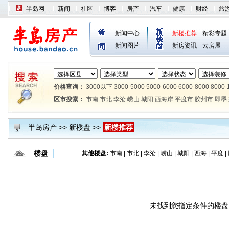
半岛网
新闻
社区
博客
房产
汽车
健康
财经
旅
新闻中心
新楼推荐
精彩专题
新闻图片
新房资讯
云房展
价格查询：
3000以下
3000-5000
5000-6000
6000-8000
8000-
区市搜索：
市南
市北
李沧
崂山
城阳
西海岸
平度市
胶州市
即墨
半岛房产
>>
新楼盘
>>
新楼推荐
楼盘
其他楼盘:
市南
|
市北
|
李沧
|
崂山
|
城阳
|
西海
|
平度
|
未找到您指定条件的楼盘