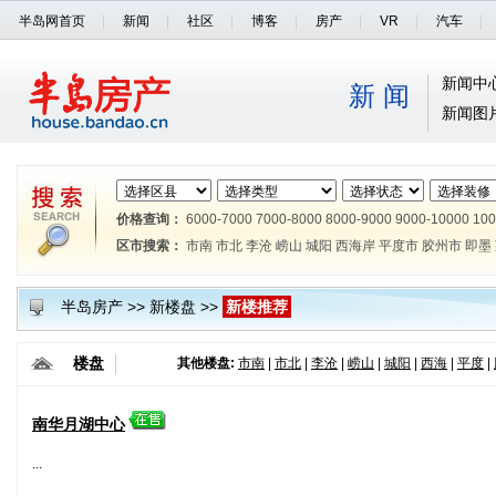
半岛网首页
新闻
社区
博客
房产
VR
汽车
新闻中
新 闻
新闻图
价格查询：
6000-7000
7000-8000
8000-9000
9000-10000
100
区市搜索：
市南
市北
李沧
崂山
城阳
西海岸
平度市
胶州市
即墨
半岛房产
>>
新楼盘
>>
新楼推荐
楼盘
其他楼盘:
市南
|
市北
|
李沧
|
崂山
|
城阳
|
西海
|
平度
|
南华月湖中心
...