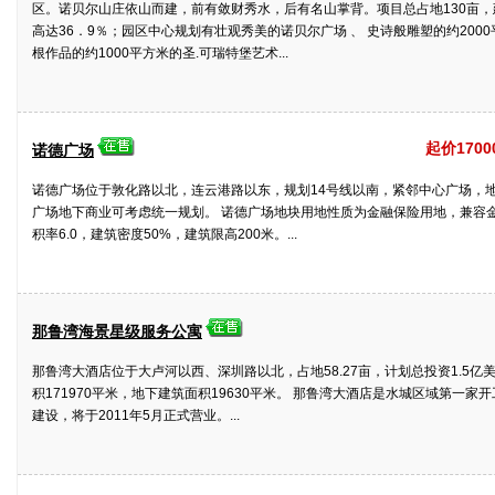
区。诺贝尔山庄依山而建，前有敛财秀水，后有名山掌背。项目总占地130亩，
高达36．9％；园区中心规划有壮观秀美的诺贝尔广场 、 史诗般雕塑的约20
根作品的约1000平方米的圣.可瑞特堡艺术...
起价1700
诺德广场
诺德广场位于敦化路以北，连云港路以东，规划14号线以南，紧邻中心广场，
广场地下商业可考虑统一规划。 诺德广场地块用地性质为金融保险用地，兼容金融商
积率6.0，建筑密度50%，建筑限高200米。...
那鲁湾海景星级服务公寓
那鲁湾大酒店位于大卢河以西、深圳路以北，占地58.27亩，计划总投资1.5亿
积171970平米，地下建筑面积19630平米。 那鲁湾大酒店是水城区域第一家
建设，将于2011年5月正式营业。...