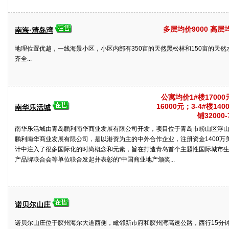
多层均价9000 高层均
南海·清岛湾
地理位置优越，一线海景小区，小区内部有350亩的天然黑松林和150亩的天
齐全...
公寓均价1#楼17000
16000元；3-4#楼14
南华乐活城
铺32000-
南华乐活城由青岛鹏利南华商业发展有限公司开发，项目位于青岛市崂山区浮
鹏利南华商业发展有限公司，是以港资为主的中外合作企业，注册资金1400
计中注入了很多国际化的时尚概念和元素，旨在打造青岛首个主题性国际城市
产品牌联合会等单位联合发起并表彰的“中国商业地产颁奖...
诺贝尔山庄
诺贝尔山庄位于胶州海尔大道西侧，毗邻新市府和胶州湾高速公路，西行15分