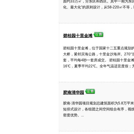
面约33万㎡，分东区和西区。其中一期为东
化、最大化”的原则设计，从58-220㎡不等
碧桂园十里金滩
碧桂园十里金滩，位于国家十二五重点规划
大桥，紧邻滨海公路，十里金沙海岸。270°
套，平均每4秒一套房成交。 碧桂园十里金
16℃，夏季平均22℃。全年气温适宜度假；无污
胶南清华园
胶南·清华园项目规划总建筑面积为5.8万
短排式设计，各组团之间空间组合有序，视线
密度优势。...