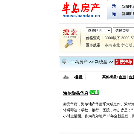
新闻中
新闻图
价格查询：
3000以下
3000-5
区市搜索：
市南
市北
李沧
崂
半岛房产
>>
新楼盘
>>
新楼推荐
楼盘
其他楼盘:
市南
|
市
海尔御品华府
御品华府，海尔地产华府系大成之作。紧邻海
转瞬即达；学校、银行、医院，举步皆是；5
小时生活圈。作为海尔地产12年全新里程，御