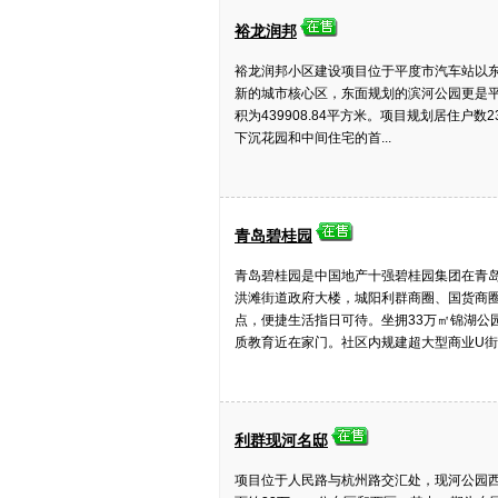
裕龙润邦
裕龙润邦小区建设项目位于平度市汽车站以东
新的城市核心区，东面规划的滨河公园更是平度
积为439908.84平方米。项目规划居住户
下沉花园和中间住宅的首...
青岛碧桂园
青岛碧桂园是中国地产十强碧桂园集团在青
洪滩街道政府大楼，城阳利群商圈、国货商
点，便捷生活指日可待。坐拥33万㎡锦湖公
质教育近在家门。社区内规建超大型商业U街，超
利群现河名邸
项目位于人民路与杭州路交汇处，现河公园西