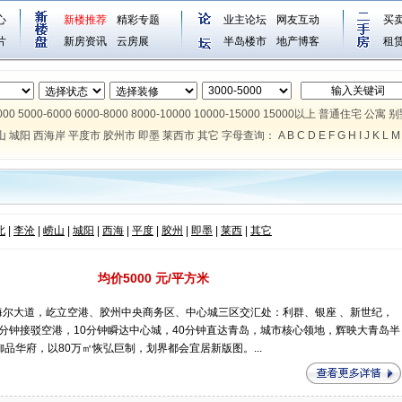
心
新楼推荐
精彩专题
业主论坛
网友互动
买
片
新房资讯
云房展
半岛楼市
地产博客
租
000
5000-6000
6000-8000
8000-10000
10000-15000
15000以上
普通住宅
公寓
别
山
城阳
西海岸
平度市
胶州市
即墨
莱西市
其它
字母查询：
A
B
C
D
E
F
G
H
I
J
K
L
M
北
|
李沧
|
崂山
|
城阳
|
西海
|
平度
|
胶州
|
即墨
|
莱西
|
其它
均价5000 元/平方米
尔大道，屹立空港、胶州中央商务区、中心城三区交汇处：利群、银座 、新世纪，
分钟接驳空港，10分钟瞬达中心城，40分钟直达青岛，城市核心领地，辉映大青岛半
品华府，以80万㎡恢弘巨制，划界都会宜居新版图。...