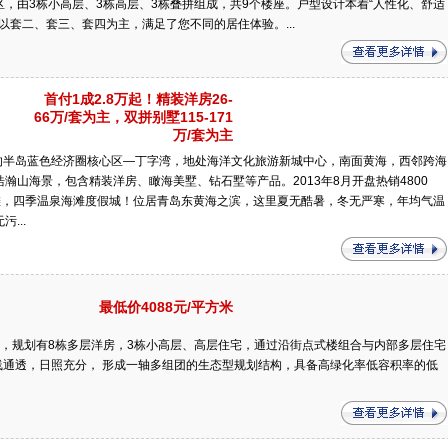
区，由3栋小高层、3栋高层、3栋叠拼组成，共9个楼座。户型设计本着“人性化、舒适
，以套二、套三、套四为主，满足了您不同的居住体验。...
首付1成2.8万起！精装洋房26-
66万/套为主，双拼别墅115-171
万/套为主
的半岛蓝色经济圈核心区—丁字湾，地处海洋文化旅游新城中心，南面黄海，西邻跨海
浩瀚山海景，包含精装洋房、瞰海美墅、钻石墅等产品。2013年8月开盘热销4800
滩，四季温泉海滩度假城！位居青岛东黄海之滨，这里夏无酷暑，冬无严寒，年均气温
...
最低价4088元/平方米
平米，规划有8栋多层洋房，3栋小高层、高层住宅，通过沿街点式楼组合与内部多层住宅
通透，日照充分， 形成一轴多组团的生态型规划结构，具备高绿化率低容积率的低