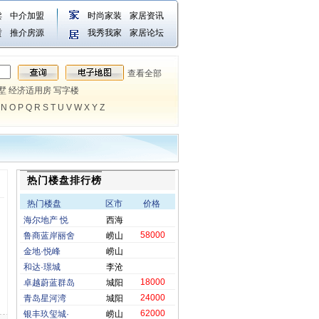
卖
中介加盟
时尚家装
家居资讯
赁
推介房源
我秀我家
家居论坛
查看全部
墅
经济适用房
写字楼
N
O
P
Q
R
S
T
U
V
W
X
Y
Z
热门楼盘排行榜
热门楼盘
区市
价格
海尔地产 悦
西海
58000
鲁商蓝岸丽舍
崂山
金地·悦峰
崂山
和达·璟城
李沧
18000
卓越蔚蓝群岛
城阳
24000
青岛星河湾
城阳
62000
银丰玖玺城·
崂山