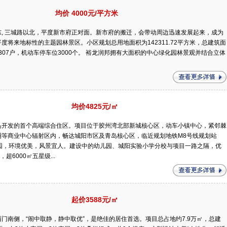
均价 4000元/平方米
, 三城路以北，平度新市府正对面。新市府的搬迁，会带动周边迅速发展起来，成为
将来地标性的主题园林景区。小区规划总用地面积为142311.72平方米，总建筑面
数2307户，机动车停车位3000个。 裕龙润邦拥有大面积的中心绿化园林景观并结合立体
均价4825元/㎡
岛开发的首个高端综合住区。项目位于胶州湾北部新城核心区，动车小镇中心，紧邻棘
圈等商业中心辐射区内，畅达城阳市区及青岛核心区，临近规划地铁M8号线规划站
园，环境优美，风景宜人。建设中的幼儿园、城阳实验小学分校与项目一路之隔，优
6000㎡五星级...
起价3588元/㎡
门南侧，“闹中取静，静中取优”，是绝佳的居住首选。项目总占地约7.9万㎡，总建