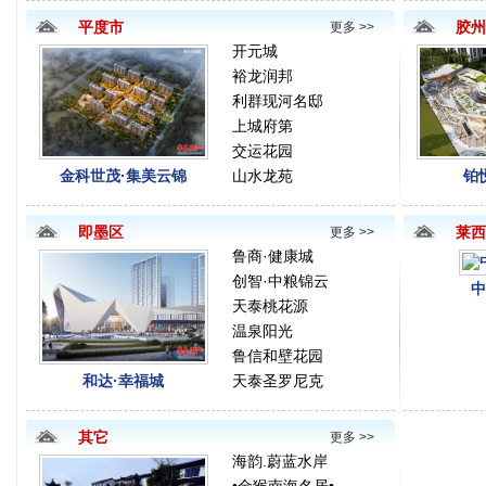
平度市
胶州
更多 >>
开元城
裕龙润邦
利群现河名邸
上城府第
交运花园
金科世茂·集美云锦
山水龙苑
铂
即墨区
莱西
更多 >>
鲁商·健康城
创智·中粮锦云
中
天泰桃花源
温泉阳光
鲁信和壁花园
和达·幸福城
天泰圣罗尼克
其它
更多 >>
海韵.蔚蓝水岸