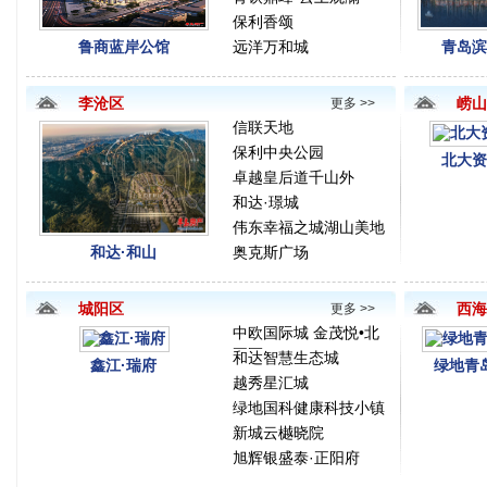
保利香颂
鲁商蓝岸公馆
远洋万和城
青岛滨
李沧区
崂山
更多 >>
信联天地
保利中央公园
北大资
卓越皇后道千山外
和达·璟城
伟东幸福之城湖山美地
和达·和山
奥克斯广场
城阳区
西海
更多 >>
中欧国际城 金茂悦•北
五区
和达智慧生态城
鑫江·瑞府
绿地青
越秀星汇城
绿地国科健康科技小镇
新城云樾晓院
旭辉银盛泰·正阳府