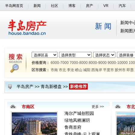
半岛网首页
新闻
社区
博客
房产
VR
汽车
新闻中
新 闻
新闻图
价格查询：
6000-7000
7000-8000
8000-9000
9000-10000
100
区市搜索：
市南
市北
李沧
崂山
城阳
西海岸
平度市
胶州市
即墨
半岛房产
>>
青岛新楼盘
>>
新楼推荐
市南区
市北
更多 >>
海尔产城创熙园
绿地凤栖澜玥
鲁商首府
青铁鼎峰·云上观澜